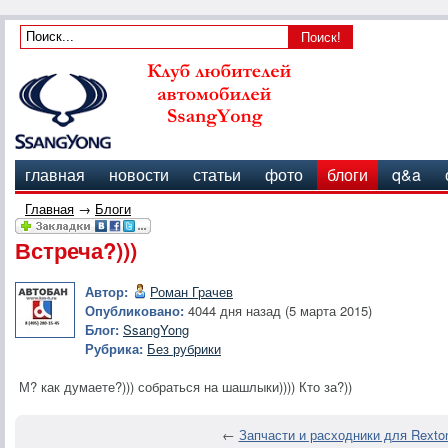
главная
новости
статьи
фото
блоги
q&a
Главная
→
Блоги
Встреча?)))
Автор:
Роман Грачев
Опубликовано:
4044 дня назад (5 марта 2015)
Блог:
SsangYong
Рубрика:
Без рубрики
М? как думаете?))) собраться на шашлыки)))) Кто за?))
←
Запчасти и расходники для Rexto