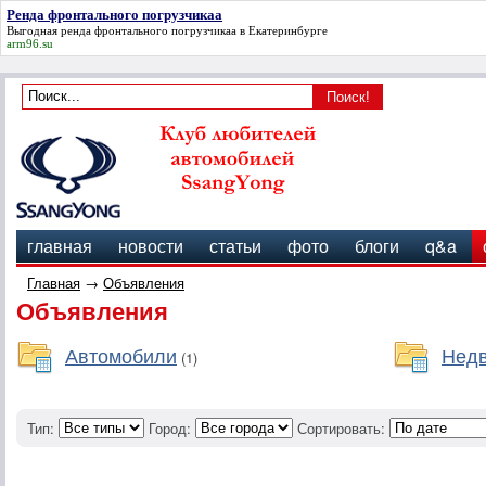
Ренда фронтального погрузчикаа
Выгодная
ренда фронтального погрузчикаа
в Екатеринбурге
arm96.su
главная
новости
статьи
фото
блоги
q&a
Главная
→
Объявления
Объявления
Автомобили
Нед
(1)
Тип:
Город:
Сортировать: