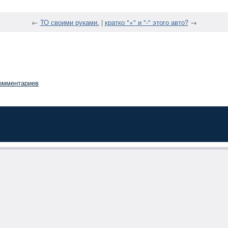
←
ТО своими руками.
|
кратко "+" и "-" этого авто?
→
омментариев