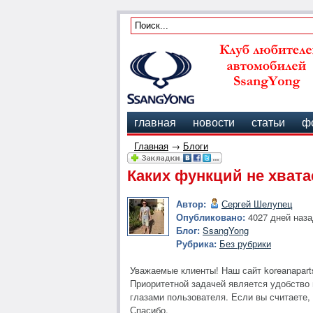
главная
новости
статьи
ф
Главная
→
Блоги
Каких функций не хвата
Автор:
Сергей Шелупец
Опубликовано:
4027 дней наза
Блог:
SsangYong
Рубрика:
Без рубрики
Уважаемые клиенты! Наш сайт koreanapart
Приоритетной задачей является удобство 
глазами пользователя. Если вы считаете, 
Спасибо.