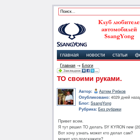
главная
новости
статьи
ф
Главная
→
Блоги
ТО своими руками.
Автор:
Артем Рябков
Опубликовано:
4029 дней наза
Блог:
SsangYong
Рубрика:
Без рубрики
Привет всем.
Я тут решил ТО делать SY KYRON new (20
Вот хочу узнать может кто делал сам?
может что подскажите?