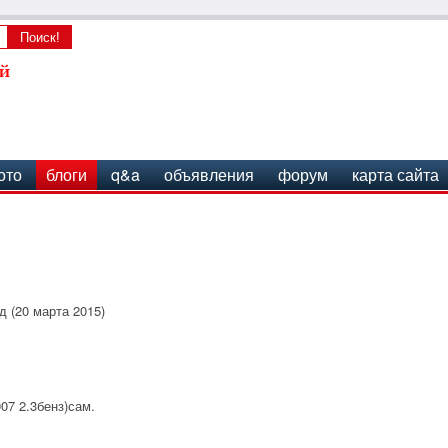
ото
блоги
q&a
объявления
форум
карта сайта
д (20 марта 2015)
07 2.3бенз)сам.