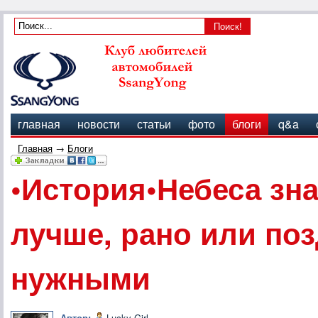
главная
новости
статьи
фото
блоги
q&a
Главная
→
Блоги
•История•Небеса зна
лучше, рано или поз
нужными
Автор:
Lucky Girl