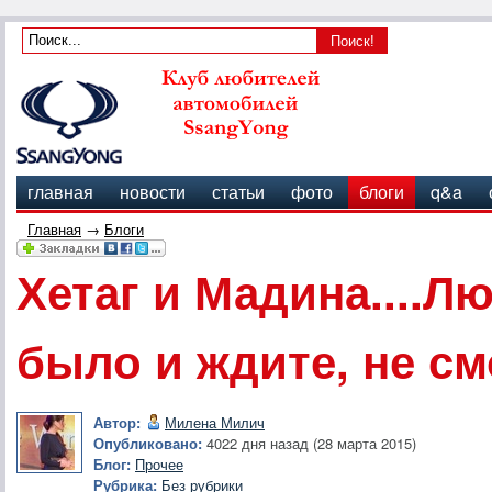
главная
новости
статьи
фото
блоги
q&a
Главная
→
Блоги
Хетаг и Мадина....Л
было и ждите, не смо
Автор:
Милена Милич
Опубликовано:
4022 дня назад (28 марта 2015)
Блог:
Прочее
Рубрика:
Без рубрики