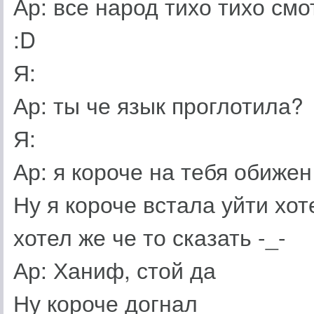
Ар: все народ тихо тихо смо
:D
Я:
Ар: ты че язык проглотила?
Я:
Ар: я короче на тебя обижен
Ну я короче встала уйти хот
хотел же че то сказать -_-
Ар: Ханиф, стой да
Ну короче догнал