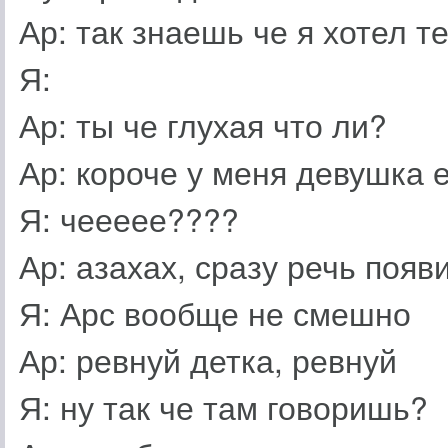
Ар: так знаешь че я хотел т
Я:
Ар: ты че глухая что ли?
Ар: короче у меня девушка е
Я: чеееее????
Ар: азахах, сразу речь появ
Я: Арс вообще не смешно
Ар: ревнуй детка, ревнуй
Я: ну так че там говоришь?