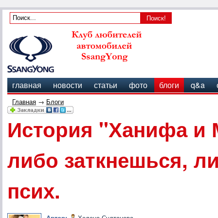
главная
новости
статьи
фото
блоги
q&a
Главная
→
Блоги
История "Ханифа и 
либо заткнешься, ли
псих.
Автор:
Хелена Султанова