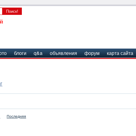
ото
блоги
q&a
объявления
форум
карта сайта
г
я
Последняя