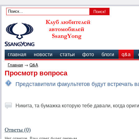
главная
новости
статьи
фото
блоги
q&a
Главная
→
Q&A
Просмотр вопроса
Представители факультетов будут встречать ва
Никита, та бумажка которую тебе давали, когда ориг
Ответы (0)
Нет ответов, Ваш ответ будет первым