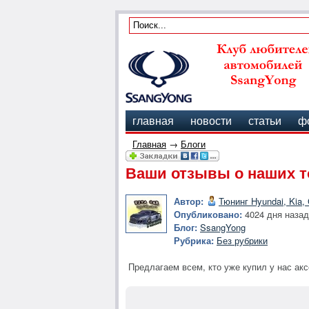
главная
новости
статьи
ф
Главная
→
Блоги
Ваши отзывы о наших то
Автор:
Тюнинг Hyundai, Kia,
Опубликовано:
4024 дня назад
Блог:
SsangYong
Рубрика:
Без рубрики
Предлагаем всем, кто уже купил у нас ак