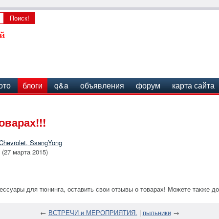
ото
блоги
q&a
объявления
форум
карта сайта
варах!!!
 Chevrolet, SsangYong
 (27 марта 2015)
сессуары для тюнинга, оставить свои отзывы о товарах! Можете также д
←
ВСТРЕЧИ и МЕРОПРИЯТИЯ.
|
пыльники
→