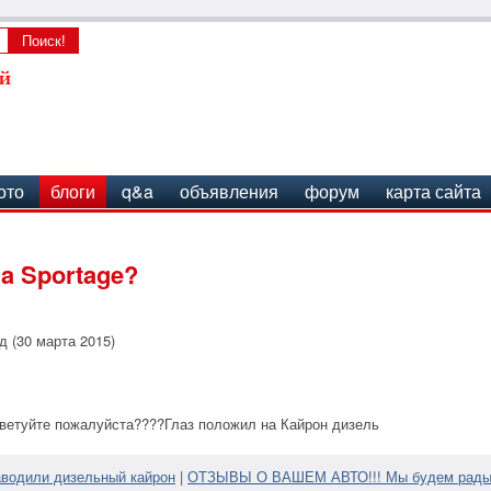
ото
блоги
q&a
объявления
форум
карта сайта
a Sportage?
д (30 марта 2015)
оветуйте пожалуйста????Глаз положил на Кайрон дизель
аводили дизельный кайрон
|
ОТЗЫВЫ О ВАШЕМ АВТО!!! Мы будем рады, 