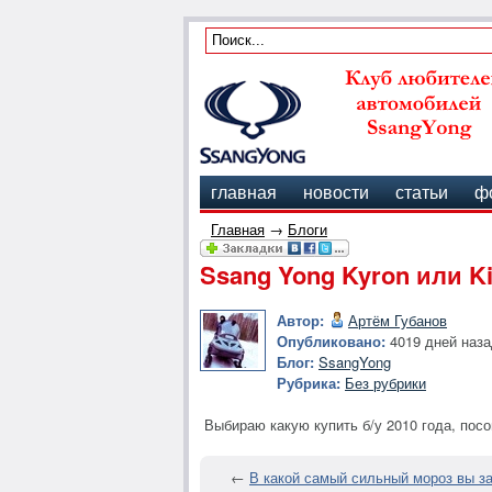
главная
новости
статьи
ф
Главная
→
Блоги
Ssang Yong Kyron или Ki
Автор:
Артём Губанов
Опубликовано:
4019 дней наза
Блог:
SsangYong
Рубрика:
Без рубрики
Выбираю какую купить б/у 2010 года, пос
←
В какой самый сильный мороз вы з