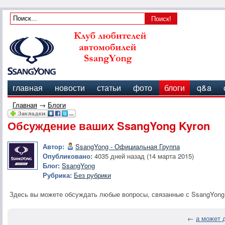
главная
новости
статьи
фото
блоги
q&a
Главная
→
Блоги
Обсуждение ваших SsangYong Kyron
Автор:
SsangYong - Официальная Группа
Опубликовано:
4035 дней назад (14 марта 2015)
Блог:
SsangYong
Рубрика:
Без рубрики
Здесь вы можете обсуждать любые вопросы, связанные с SsangYong 
←
а может 