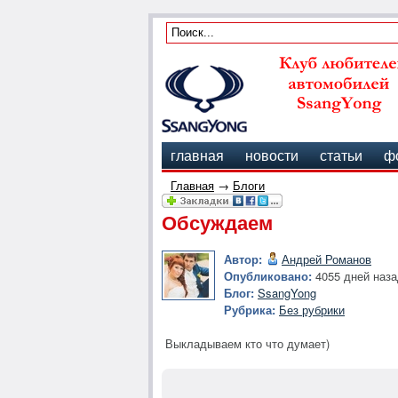
главная
новости
статьи
ф
Главная
→
Блоги
Обсуждаем
Автор:
Андрей Романов
Опубликовано:
4055 дней наза
Блог:
SsangYong
Рубрика:
Без рубрики
Выкладываем кто что думает)