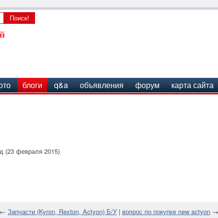
ото
блоги
q&a
объявления
форум
карта сайта
д (23 февраля 2015)
←
Запчасти (Kyron, Rexton, Actyon) Б/У
|
вопрос по покупке new actyon