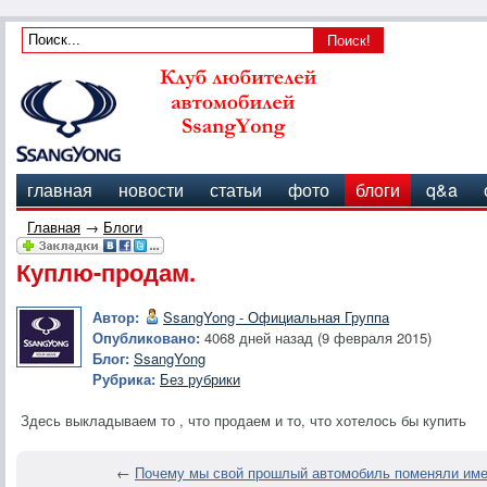
главная
новости
статьи
фото
блоги
q&a
Главная
→
Блоги
Куплю-продам.
Автор:
SsangYong - Официальная Группа
Опубликовано:
4068 дней назад (9 февраля 2015)
Блог:
SsangYong
Рубрика:
Без рубрики
Здесь выкладываем то , что продаем и то, что хотелось бы купить
←
Почему мы свой прошлый автомобиль поменяли име