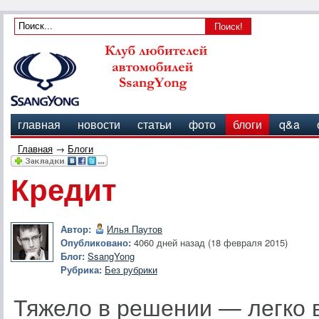
главная
новости
статьи
фото
блоги
q&a
Главная
→
Блоги
Кредит
Автор:
Илья Паутов
Опубликовано:
4060 дней назад (18 февраля 2015)
Блог:
SsangYong
Рубрика:
Без рубрики
Тяжело в решении — легко 