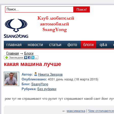
главная
новости
статьи
фото
блоги
q&a
Главная
→
Блоги
какая машина лучше
Автор:
Никита Звездов
Опубликовано:
4031 день назад (18 марта 2015)
Блог:
SsangYong
Рубрика:
Без рубрики
ром тут не спрашивают что рулит тут спрашивают какой сант йонг л
←
максималка
|
Чем отличаются