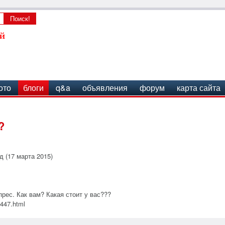
ото
блоги
q&a
объявления
форум
карта сайта
?
д (17 марта 2015)
рес. Как вам? Какая стоит у вас???
9447.html