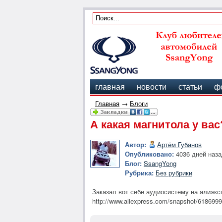
главная
новости
статьи
ф
Главная
→
Блоги
А какая магнитола у вас
Автор:
Артём Губанов
Опубликовано:
4036 дней наза
Блог:
SsangYong
Рубрика:
Без рубрики
Заказал вот себе аудиосистему на алиэксп
http://www.aliexpress.com/snapshot/618699