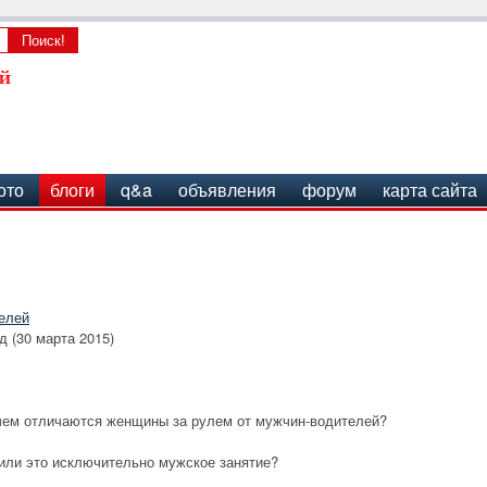
ото
блоги
q&a
объявления
форум
карта сайта
елей
д (30 марта 2015)
 чем отличаются женщины за рулем от мужчин-водителей?
или это исключительно мужское занятие?