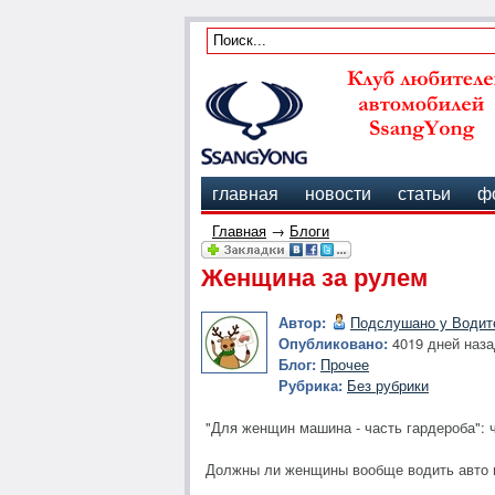
главная
новости
статьи
ф
Главная
→
Блоги
Женщина за рулем
Автор:
Подслушано у Водит
Опубликовано:
4019 дней наза
Блог:
Прочее
Рубрика:
Без рубрики
"Для женщин машина - часть гардероба":
Должны ли женщины вообще водить авто 