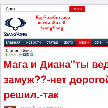
главная
новости
статьи
фото
блоги
q&a
Главная
→
Блоги
Мага и Диана"ты вед
замуж??-нет дорогой
решил.-так
Автор:
Лиана Аргинбаева