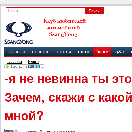
главная
новости
статьи
фото
блоги
q&a
Главная
→
Блоги
-я не невинна ты эт
Зачем, скажи с как
мной?
Автор:
Алина Казанцева