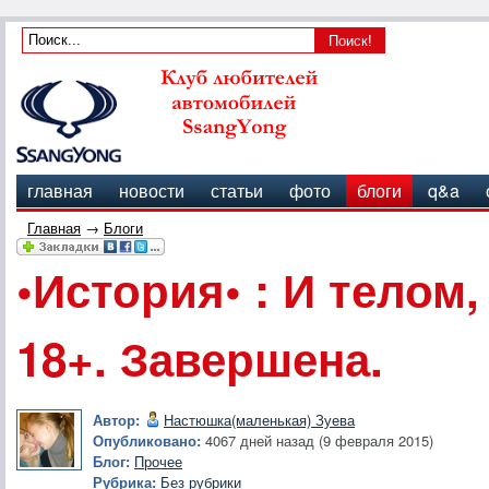
главная
новости
статьи
фото
блоги
q&a
Главная
→
Блоги
•История• : И телом
18+. Завершена.
Автор:
Настюшка(маленькая) Зуева
Опубликовано:
4067 дней назад (9 февраля 2015)
Блог:
Прочее
Рубрика:
Без рубрики