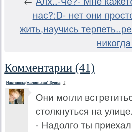
←
Алх..-Че?- Мне кажет
нас?:D- нет они прост
жить,научись терпеть..р
никогда
Комментарии (41)
Настюшка(маленькая) Зуева
#
Они могли встретитьс
столкнуться на улице
- Надолго ты приехал