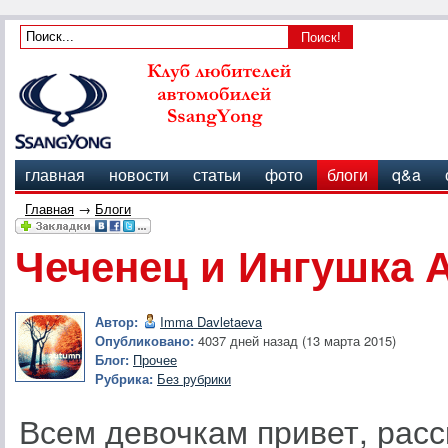
главная
новости
статьи
фото
блоги
q&a
Главная
→
Блоги
Чеченец и Ингушка 
Автор:
Imma Davletaeva
Опубликовано:
4037 дней назад (13 марта 2015)
Блог:
Прочее
Рубрика:
Без рубрики
Всем девочкам привет, рас