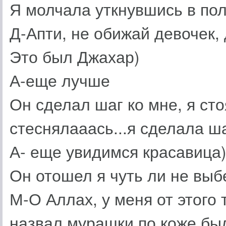
Я молчала уткнувшись в пол
Д-Апти, не обижай девочек,
Это был Джахар)
А-еще лучше
Он сделал шаг ко мне, я сто
стеснялааась...я сделала ша
А- еще увидимся красавица
Он отошел я чуть ли не выб
М-О Аллах, у меня от этого 
назвал,мурашки по коже бы