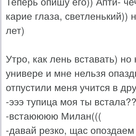
Теперь опишу его)) Апти- ч
карие глаза, светленький)) 
лет)
Утро, как лень вставать) но
универе и мне нельзя опазд
отпустили меня учится в друг
-эээ тупица моя ты встала??
-встаюююю Милан(((
-давай резко, щас опоздаем 