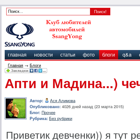
главная
новости
статьи
фото
блоги
q&a
Главная
→
Блоги
Апти и Мадина...) ч
Автор:
Ася Алимова
Опубликовано:
4026 дней назад (23 марта 2015)
Блог:
Прочее
Рубрика:
Без рубрики
Приветик девченки)) я тут 