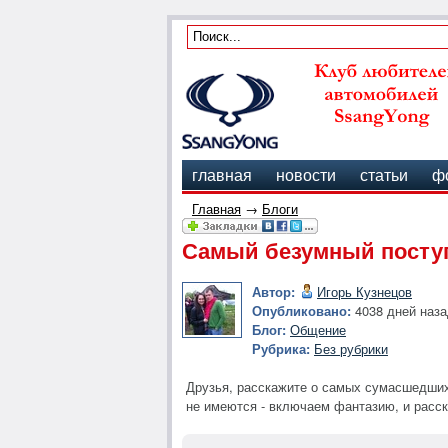
главная
новости
статьи
ф
Главная
→
Блоги
Самый безумный посту
Автор:
Игорь Кузнецов
Опубликовано:
4038 дней наза
Блог:
Общение
Рубрика:
Без рубрики
Друзья, расскажите о самых сумасшедших с
не имеются - включаем фантазию, и расска