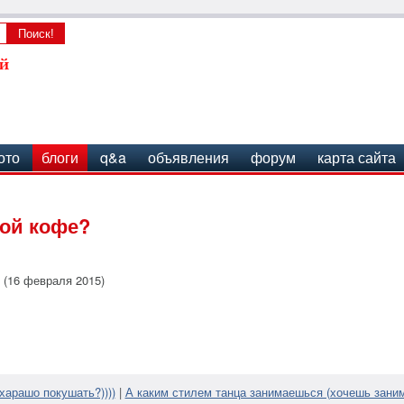
ото
блоги
q&a
объявления
форум
карта сайта
вой кофе?
 (16 февраля 2015)
харашо покушать?))))
|
А каким стилем танца занимаешься (хочешь заним