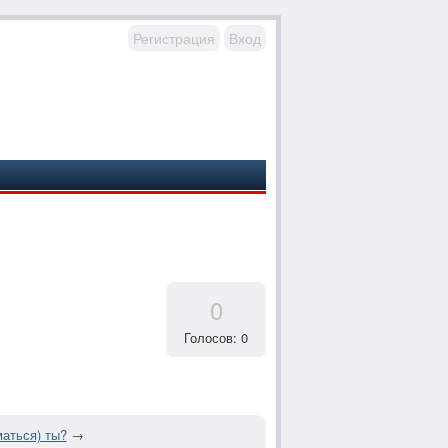
Регистрация
Вход
0
Голосов: 0
аться) ты?
→